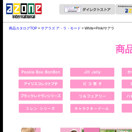
商品カタログTOP
>
サアラズ ア・ラ・モード
> White×Pink/サアラ
商