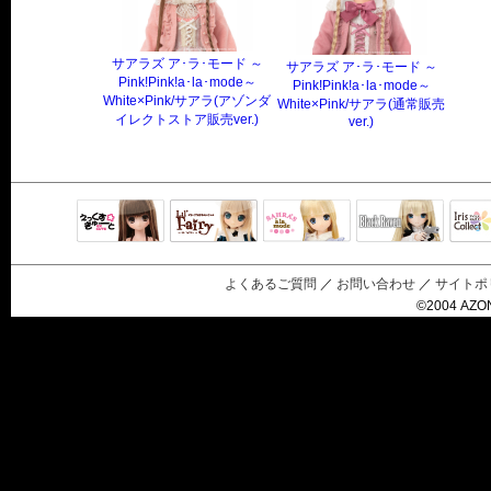
サアラズ ア･ラ･モード ～
サアラズ ア･ラ･モード ～
Pink!Pink!a･la･mode～
Pink!Pink!a･la･mode～
White×Pink/サアラ(アゾンダ
White×Pink/サアラ(通常販売
イレクトストア販売ver.)
ver.)
Black Raven
IrisC
えっくすきゅ
リルフェアリ
サアラズアラ
ーと
ー
モード
よくあるご質問
／
お問い合わせ
／
サイトポ
©2004 AZON