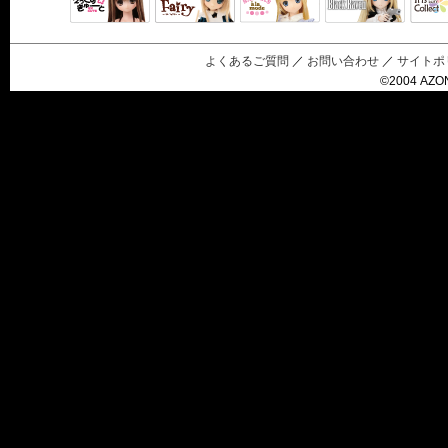
Black Raven
IrisC
えっくすきゅ
リルフェアリ
サアラズアラ
ーと
ー
モード
よくあるご質問
／
お問い合わせ
／
サイトポ
©2004 AZON