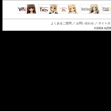
Black Raven
IrisC
えっくすきゅ
リルフェアリ
サアラズアラ
ーと
ー
モード
よくあるご質問
／
お問い合わせ
／
サイトポ
©2004 AZON