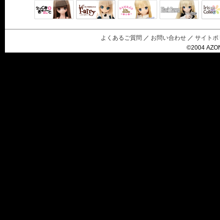
Black Raven
IrisC
えっくすきゅ
リルフェアリ
サアラズアラ
ーと
ー
モード
よくあるご質問
／
お問い合わせ
／
サイトポ
©2004 AZON