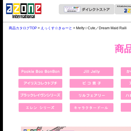
商品カタログTOP
>
えっくす☆きゅーと
> Melty☆Cute／Dream Maid Raili
商