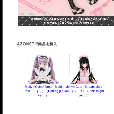
Melty☆Cute／Dream Maid
Melty☆Cute／Dream Maid
Raili（ライリ）（Darling girl
Raili（ライリ）（Pinkish girl
ver．）
ver．）