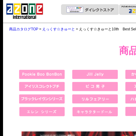
商品カタログTOP
>
えっくす☆きゅーと
> えっくす☆きゅーと10th Best Select
商