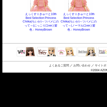
えっくす☆きゅーと10th
えっくす☆きゅーと10th
Best Selection:Princess
Best Selection:Princess
Chiika(ちいか)～ツバメにの
Chiika(ちいか)～ツバメにの
って～(にっこり口ver.) 髪
って～(ノーマル口ver.) 髪
色：HoneyBrown
色：HoneyBrown
Black Raven
IrisC
えっくすきゅ
リルフェアリ
サアラズアラ
ーと
ー
モード
よくあるご質問
／
お問い合わせ
／
サイトポ
©2004 AZON