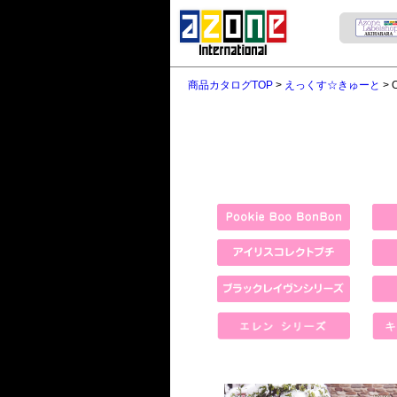
商品カタログTOP
>
えっくす☆きゅーと
> O