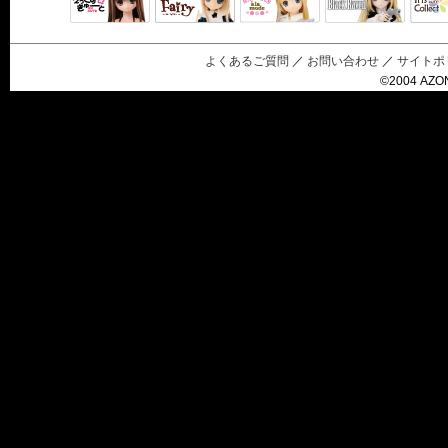
Black Raven
IrisC
えっくすきゅ
リルフェアリ
サアラズアラ
ーと
ー
モード
よくあるご質問
／
お問い合わせ
／
サイトポ
©2004 AZON