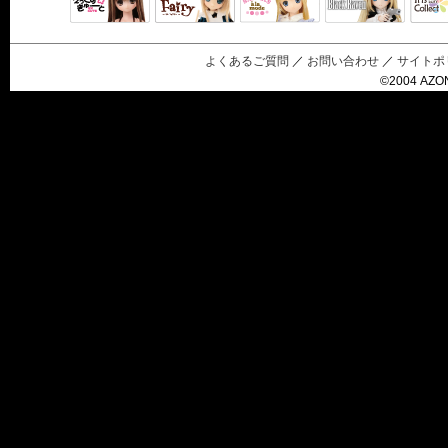
Black Raven
IrisC
えっくすきゅ
リルフェアリ
サアラズアラ
ーと
ー
モード
よくあるご質問
／
お問い合わせ
／
サイトポ
©2004 AZON