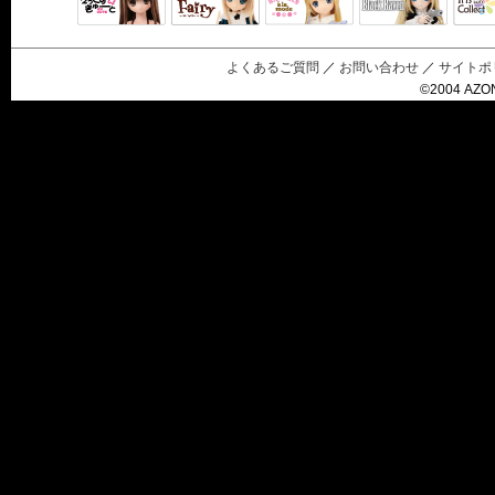
Black Raven
IrisC
えっくすきゅ
リルフェアリ
サアラズアラ
ーと
ー
モード
よくあるご質問
／
お問い合わせ
／
サイトポ
©2004 AZON