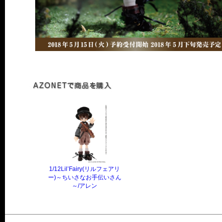
1/12Lil’Fairy(リルフェアリ
ー)～ちいさなお手伝いさん
～/アレン