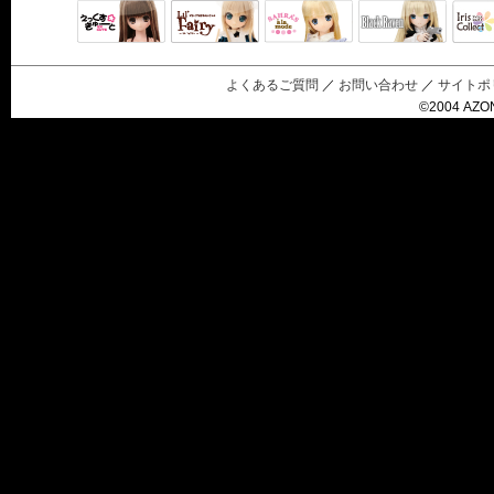
Black Raven
IrisC
えっくすきゅ
リルフェアリ
サアラズアラ
ーと
ー
モード
よくあるご質問
／
お問い合わせ
／
サイトポ
©2004 AZON