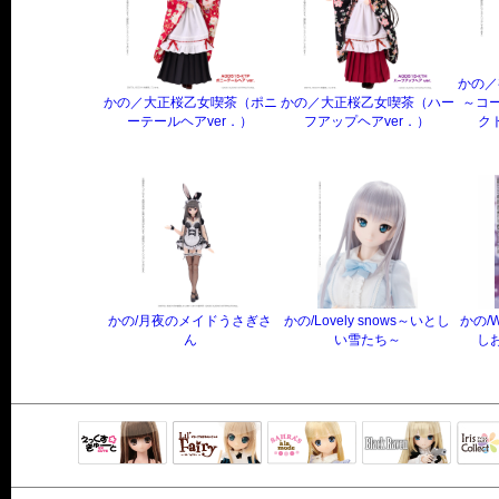
かの／
かの／大正桜乙女喫茶（ポニ
かの／大正桜乙女喫茶（ハー
～コー
ーテールヘアver．）
フアップヘアver．）
ク
かの/月夜のメイドうさぎさ
かの/Lovely snows～いとし
かの/W
ん
い雪たち～
しお
Black Raven
IrisC
えっくすきゅ
リルフェアリ
サアラズアラ
ーと
ー
モード