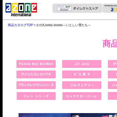
商品カタログTOP
> かの/Lovely snows～いとしい雪たち～
商