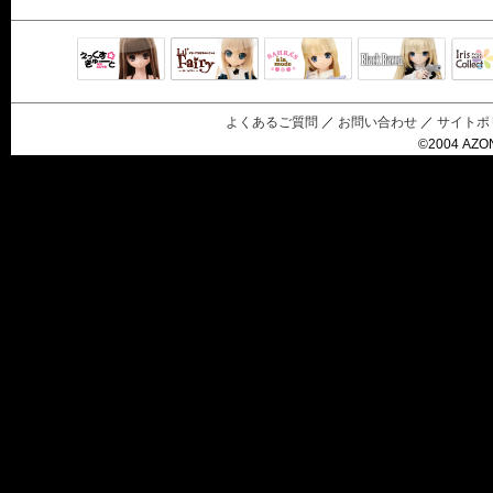
Black Raven
IrisC
えっくすきゅ
リルフェアリ
サアラズアラ
ーと
ー
モード
よくあるご質問
／
お問い合わせ
／
サイトポ
©2004 AZON