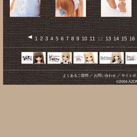
1
2
3
4
5
6
7
8
9
10
11
12
13
14
15
16
Black Raven
IrisC
えっくすきゅ
リルフェアリ
サアラズアラ
ーと
ー
モード
よくあるご質問
／
お問い合わせ
／
サイトポ
©2004 AZON