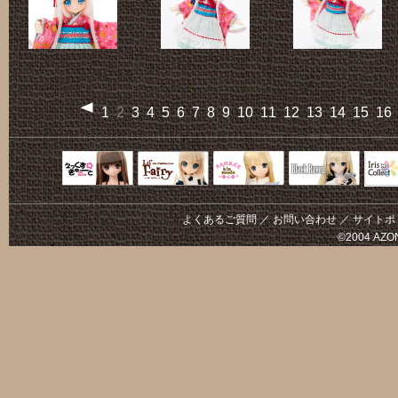
1
2
3
4
5
6
7
8
9
10
11
12
13
14
15
16
Black Raven
IrisC
えっくすきゅ
リルフェアリ
サアラズアラ
ーと
ー
モード
よくあるご質問
／
お問い合わせ
／
サイトポ
©2004 AZON