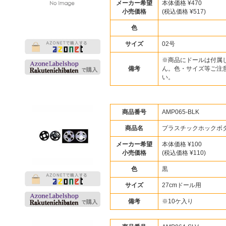
メーカー希望
本体価格 ¥470
小売価格
(税込価格 ¥517)
色
サイズ
02号
※商品にドールは付属
備考
ん。色・サイズ等ご注
い。
商品番号
AMP065-BLK
商品名
プラスチックホックボ
メーカー希望
本体価格 ¥100
小売価格
(税込価格 ¥110)
色
黒
サイズ
27cmドール用
備考
※10ケ入り