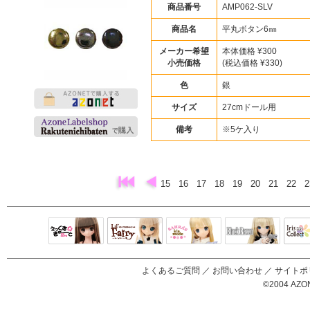
商品番号
AMP062-SLV
商品名
平丸ボタン6㎜
メーカー希望
本体価格 ¥300
小売価格
(税込価格 ¥330)
色
銀
サイズ
27cmドール用
備考
※5ケ入り
15
16
17
18
19
20
21
22
Black Raven
IrisC
えっくすきゅ
リルフェアリ
サアラズアラ
ーと
ー
モード
よくあるご質問
／
お問い合わせ
／
サイトポ
©2004 AZON