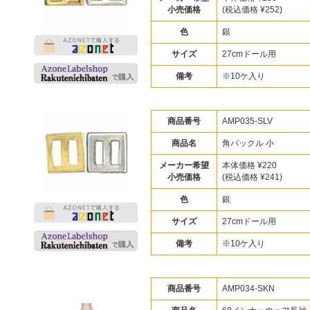
小売価格
(税込価格 ¥252)
色
銀
サイズ
27cmドール用
備考
※10ケ入り
商品番号
AMP035-SLV
商品名
角バックル 小
メーカー希望
本体価格 ¥220
小売価格
(税込価格 ¥241)
色
銀
サイズ
27cmドール用
備考
※10ケ入り
商品番号
AMP034-SKN