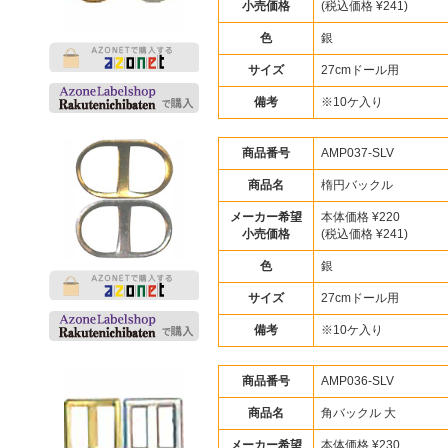
小売価格
(税込価格 ¥241)
色
銀
サイズ
27cmドール用
備考
※10ケ入り
商品番号
AMP037-SLV
商品名
楕円バックル
メーカー希望
本体価格 ¥220
小売価格
(税込価格 ¥241)
色
銀
サイズ
27cmドール用
備考
※10ケ入り
商品番号
AMP036-SLV
商品名
角バックル 大
メーカー希望
本体価格 ¥230