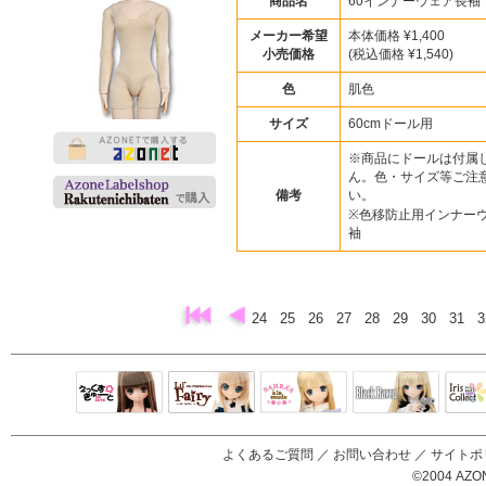
商品名
60インナーウェア長袖
メーカー希望
本体価格 ¥1,400
小売価格
(税込価格 ¥1,540)
色
肌色
サイズ
60cmドール用
※商品にドールは付属
ん。色・サイズ等ご注
備考
い。
※色移防止用インナー
袖
24
25
26
27
28
29
30
31
Black Raven
IrisC
えっくすきゅ
リルフェアリ
サアラズアラ
ーと
ー
モード
よくあるご質問
／
お問い合わせ
／
サイトポ
©2004 AZON