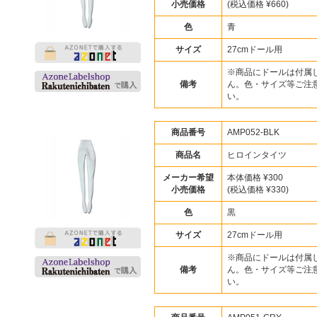
小売価格
(税込価格 ¥660)
色
青
サイズ
27cmドール用
※商品にドールは付属
備考
ん。色・サイズ等ご注
い。
商品番号
AMP052-BLK
商品名
ヒロインタイツ
メーカー希望
本体価格 ¥300
小売価格
(税込価格 ¥330)
色
黒
サイズ
27cmドール用
※商品にドールは付属
備考
ん。色・サイズ等ご注
い。