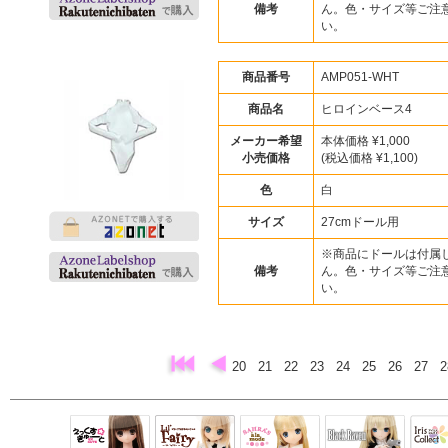
備考
ん。色・サイズ等ご注
い。
商品番号
AMP051-WHT
商品名
ヒロインベース4
メーカー希望
本体価格 ¥1,000
小売価格
(税込価格 ¥1,100)
色
白
サイズ
27cmドール用
※商品にドールは付属
備考
ん。色・サイズ等ご注
い。
20
21
22
23
24
25
26
27