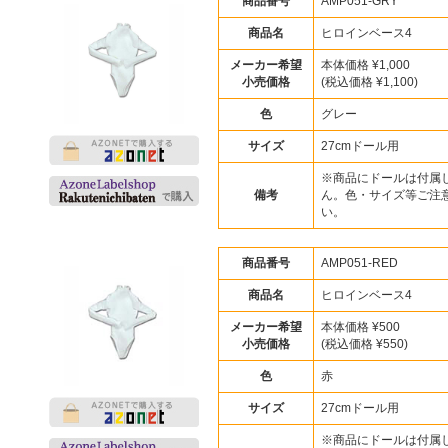
商品番号
AMP051-GRY
商品名
ヒロインベース4
メーカー希望
本体価格 ¥1,000
小売価格
(税込価格 ¥1,100)
色
グレー
サイズ
27cmドール用
※商品にドールは付属
備考
ん。色・サイズ等ご注
い。
商品番号
AMP051-RED
商品名
ヒロインベース4
メーカー希望
本体価格 ¥500
小売価格
(税込価格 ¥550)
色
赤
サイズ
27cmドール用
※商品にドールは付属