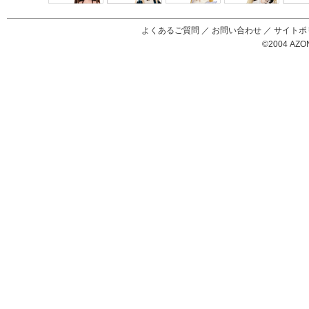
Black Raven
IrisC
えっくすきゅ
リルフェアリ
サアラズアラ
ーと
ー
モード
よくあるご質問
／
お問い合わせ
／
サイトポ
©2004 AZON