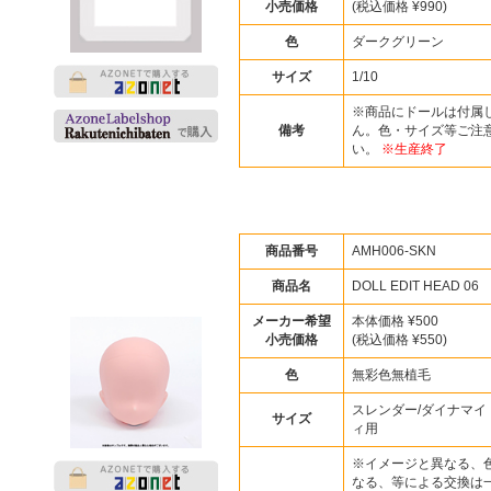
小売価格
(税込価格 ¥990)
色
ダークグリーン
サイズ
1/10
※商品にドールは付属
備考
ん。色・サイズ等ご注
い。
※生産終了
商品番号
AMH006-SKN
商品名
DOLL EDIT HEAD 0
メーカー希望
本体価格 ¥500
小売価格
(税込価格 ¥550)
色
無彩色無植毛
スレンダー/ダイナマイ
サイズ
ィ用
※イメージと異なる、
なる、等による交換は