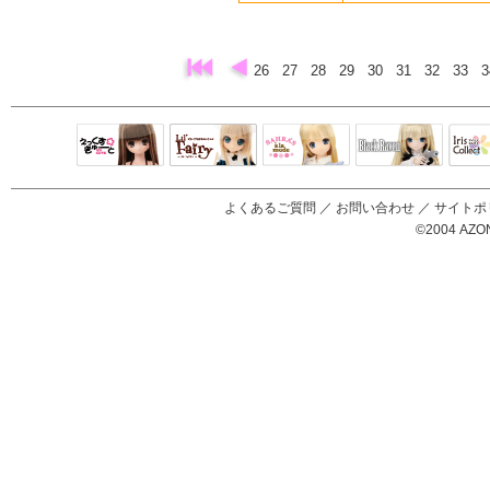
26
27
28
29
30
31
32
33
Black Raven
IrisC
えっくすきゅ
リルフェアリ
サアラズアラ
ーと
ー
モード
よくあるご質問
／
お問い合わせ
／
サイトポ
©2004 AZON