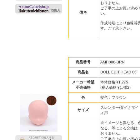
おりません。
ご了承の上お買い求め
備考
い。
作成時期により色味等
す。ご了承下さい。
商品番号
AMH006-BRN
商品名
DOLL EDIT HEAD 0
メーカー希望
本体価格 ¥1,275
小売価格
(税込価格 ¥1,402)
色
髪色：ブラウン
スレンダー/ダイナマイ
サイズ
ィ用
※イメージと異なる、
なる、等による交換は
おりません。
ご了承の上お買い求め