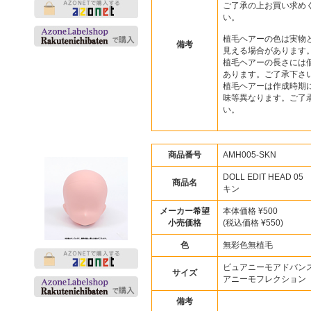
ご了承の上お買い求め
い。
植毛ヘアーの色は実物
備考
見える場合があります
植毛ヘアーの長さには
あります。ご了承下さ
植毛ヘアーは作成時期
味等異なります。ご了
い。
商品番号
AMH005-SKN
DOLL EDIT HEAD 0
商品名
キン
メーカー希望
本体価格 ¥500
小売価格
(税込価格 ¥550)
色
無彩色無植毛
ピュアニーモアドバン
サイズ
アニーモフレクション
備考