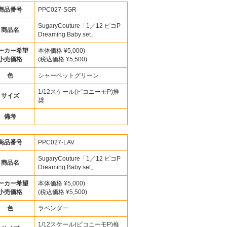
商品番号
PPC027-SGR
SugaryCouture「1／12 ピコP
商品名
Dreaming Baby set」
ーカー希望
本体価格 ¥5,000)
小売価格
(税込価格 ¥5,500)
色
シャーベットグリーン
1/12スケール(ピコニーモP)推
サイズ
奨
備考
商品番号
PPC027-LAV
SugaryCouture「1／12 ピコP
商品名
Dreaming Baby set」
ーカー希望
本体価格 ¥5,000)
小売価格
(税込価格 ¥5,500)
色
ラベンダー
1/12スケール(ピコニーモP)推