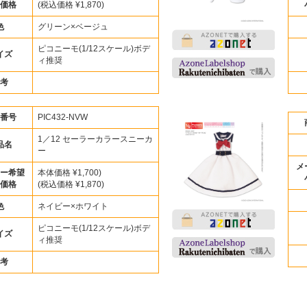
価格
(税込価格 ¥1,870)
色
グリーン×ベージュ
ピコニーモ(1/12スケール)ボデ
イズ
ィ推奨
考
番号
PIC432-NVW
1／12 セーラーカラースニーカ
品名
ー
メ
ー希望
本体価格 ¥1,700)
価格
(税込価格 ¥1,870)
色
ネイビー×ホワイト
ピコニーモ(1/12スケール)ボデ
イズ
ィ推奨
考