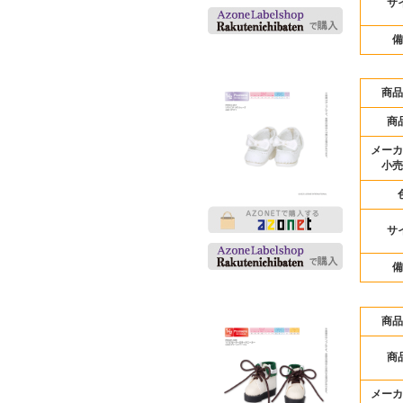
サ
備
商品
商
メーカ
小売
サ
備
商品
商
メーカ