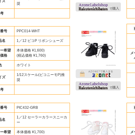
イズ
奨
考
番号
PPC014-WHT
品名
1／12 ピコP リボンシューズ
ー希望
本体価格 ¥1,600)
メ
価格
(税込価格 ¥1,760)
色
ホワイト
1/12スケール(ピコニーモP)推
イズ
奨
考
番号
PIC432-GRB
1／12 セーラーカラースニーカ
品名
ー
ー希望
本体価格 ¥1,700)
メ