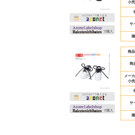
小売
サ
備
商品
商
メーカ
小売
サ
備