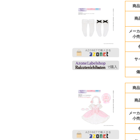
商品
商
メーカ
小売
サ
備
商品
商
メーカ
小売