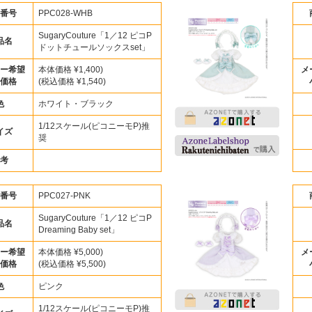
番号
PPC028-WHB
SugaryCouture「1／12 ピコP
品名
ドットチュールソックスset」
ー希望
本体価格 ¥1,400)
メ
価格
(税込価格 ¥1,540)
色
ホワイト・ブラック
1/12スケール(ピコニーモP)推
イズ
奨
考
番号
PPC027-PNK
SugaryCouture「1／12 ピコP
品名
Dreaming Baby set」
ー希望
本体価格 ¥5,000)
メ
価格
(税込価格 ¥5,500)
色
ピンク
1/12スケール(ピコニーモP)推