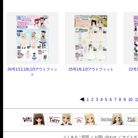
26号1/12,1/6,1/3アウトフィッ
25号1/6,1/3アウトフィット
22号
ト
1
2
3
4
5
6
7
8
9
10
1
Black Raven
IrisC
えっくすきゅ
リルフェアリ
サアラズアラ
ーと
ー
モード
よくあるご質問
／
お問い合わせ
／
サイトポ