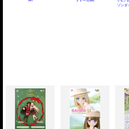
set
トドールset
リセ／ね
ゾンダ