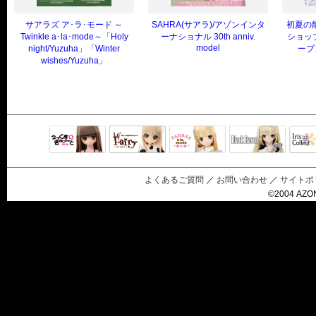
サアラズ ア･ラ･モード ～
SAHRA(サアラ)/アゾンインタ
初夏の
Twinkle a･la･mode～「Holy
ーナショナル 30th anniv.
ショッ
model
night/Yuzuha」「Winter
ープ
wishes/Yuzuha」
Black Raven
IrisC
えっくすきゅ
リルフェアリ
サアラズアラ
ーと
ー
モード
よくあるご質問
／
お問い合わせ
／
サイトポ
©2004 AZON