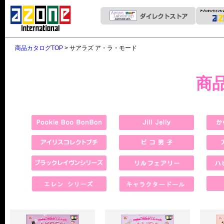
商品カタログTOP
> サアラズ ア・ラ・モード
商