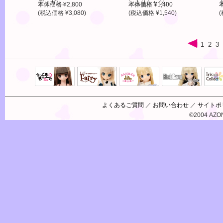
ディガン」
ン入りシャツ」
本体価格 ¥2,800
本体価格 ¥1,400
(税込価格 ¥3,080)
(税込価格 ¥1,540)
(
1
2
3
Black Raven
IrisC
えっくすきゅ
リルフェアリ
サアラズアラ
ーと
ー
モード
よくあるご質問
／
お問い合わせ
／
サイトポ
©2004 AZON