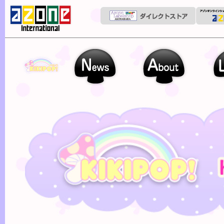
kikipop
News
About
Line up