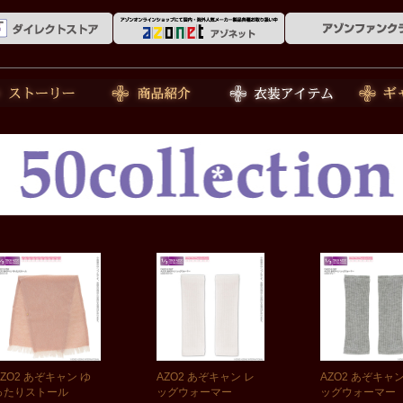
ーリー
商品紹介
衣装アイテム
ギャラリ
AZO2 あぞキャン ゆ
AZO2 あぞキャン レ
AZO2 あぞキャン
ったりストール
ッグウォーマー
ッグウォーマー