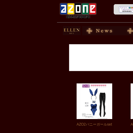
50cm doll
News
スト
AZO2バニーガールset