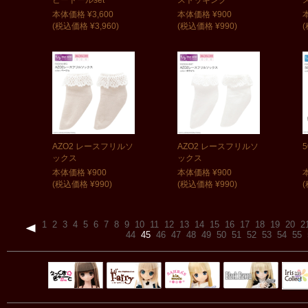
本体価格 ¥3,600
本体価格 ¥900
(税込価格 ¥3,960)
(税込価格 ¥990)
(
AZO2 レースフリルソ
AZO2 レースフリルソ
ックス
ックス
本体価格 ¥900
本体価格 ¥900
(税込価格 ¥990)
(税込価格 ¥990)
(
1
2
3
4
5
6
7
8
9
10
11
12
13
14
15
16
17
18
19
20
2
44
45
46
47
48
49
50
51
52
53
54
55
Black Raven
IrisC
えっくすきゅ
リルフェアリ
サアラズアラ
ーと
ー
モード