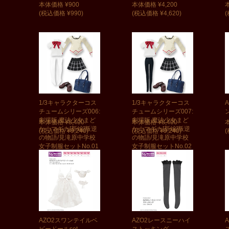
本体価格 ¥900
本体価格 ¥4,200
(税込価格 ¥990)
(税込価格 ¥4,620)
(
1/3キャラクターコス
1/3キャラクターコス
チュームシリーズ006:
チュームシリーズ007:
劇場版 魔法少女まど
劇場版 魔法少女まど
本体価格 ¥8,400
本体価格 ¥8,400
か☆マギカ[新編]叛逆
か☆マギカ[新編]叛逆
(税込価格 ¥9,240)
(税込価格 ¥9,240)
(
の物語/見滝原中学校
の物語/見滝原中学校
女子制服セットNo.01
女子制服セットNo.02
鹿目まどか用
暁美ほむら用
AZO2スワンテイルベ
AZO2レースニーハイ
ビードールset
ストッキング