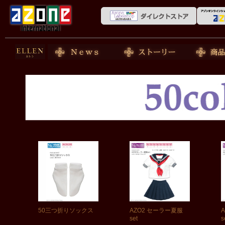
50cm doll
News
ストーリー
商品紹介
50三つ折りソックス
AZO2 セーラー夏服
set
s