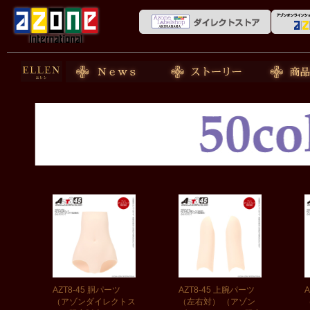
50cm doll
News
ストーリー
商品紹介
AZT8-45 胴パーツ
AZT8-45 上腕パーツ
（アゾンダイレクトス
（左右対） （アゾン