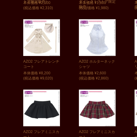
トア限定販売）
ダイレクトストア限定
本体価格 ¥2,100
本体価格 ¥1,800
販売）
(税込価格 ¥2,310)
(税込価格 ¥1,980)
(
AZO2 フレアトレンチ
AZO2 ホルターネック
コート
シャツ
本体価格 ¥8,200
本体価格 ¥2,600
(税込価格 ¥9,020)
(税込価格 ¥2,860)
(
AZO2 フレアミニスカ
AZO2 フレアミニスカ
ート
ート