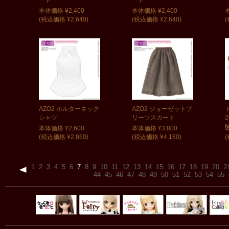
本体価格 ¥2,400
本体価格 ¥2,400
(税込価格 ¥2,640)
(税込価格 ¥2,640)
(
AZO2 ホルターネック
AZO2 ジョーゼットプ
シャツ
リーツスカート
M
本体価格 ¥2,600
本体価格 ¥3,800
本
(税込価格 ¥2,860)
(税込価格 ¥4,180)
(
1
2
3
4
5
6
7
8
9
10
11
12
13
14
15
16
17
18
19
20
2
44
45
46
47
48
49
50
51
52
53
54
55
Black Raven
IrisC
えっくすきゅ
リルフェアリ
サアラズアラ
ーと
ー
モード