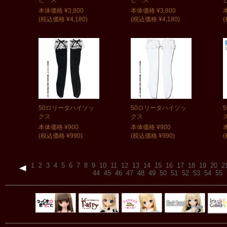
本体価格 ¥3,800
本体価格 ¥3,800
(税込価格 ¥4,180)
(税込価格 ¥4,180)
(
50ロリータハイソッ
50ロリータハイソッ
クス
クス
本体価格 ¥900
本体価格 ¥900
(税込価格 ¥990)
(税込価格 ¥990)
(
1
2
3
4
5
6
7
8
9
10
11
12
13
14
15
16
17
18
19
20
2
44
45
46
47
48
49
50
51
52
53
54
55
Black Raven
IrisC
えっくすきゅ
リルフェアリ
サアラズアラ
ーと
ー
モード