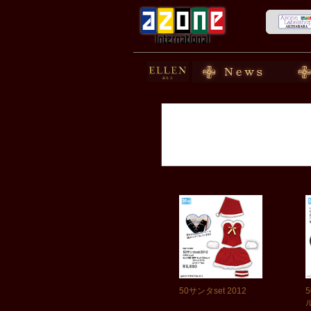
50cm doll
News
スト
50サンタset 2012