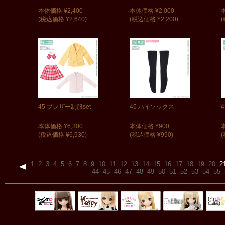
本体価格 ¥2,400
本体価格 ¥2,000
(税込価格 ¥2,640)
(税込価格 ¥2,200)
(
45 ブレザー制服set
45 ハイソックス
本体価格 ¥6,300
本体価格 ¥900
(税込価格 ¥6,930)
(税込価格 ¥990)
(
1
2
3
4
5
6
7
8
9
10
11
12
13
14
15
16
17
18
19
20
2
44
45
46
47
48
49
50
51
52
53
54
55
Black Raven
IrisC
えっくすきゅ
リルフェアリ
サアラズアラ
ーと
ー
モード