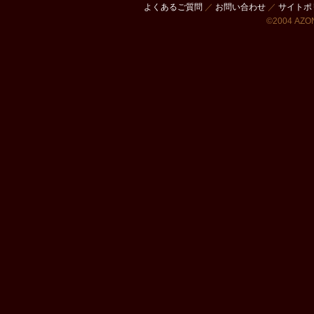
よくあるご質問
／
お問い合わせ
／
サイトポ
©2004 AZON